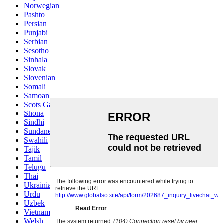
Norwegian
Pashto
Persian
Punjabi
Serbian
Sesotho
Sinhala
Slovak
Slovenian
Somali
Samoan
Scots Gaelic
Shona
Sindhi
Sundanese
Swahili
Tajik
Tamil
Telugu
Thai
Ukrainian
Urdu
Uzbek
Vietnamese
Welsh