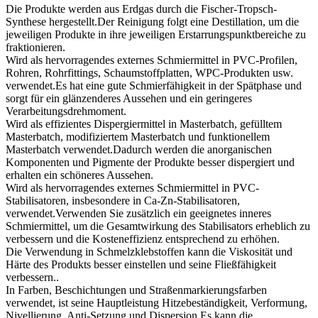
Die Produkte werden aus Erdgas durch die Fischer-Tropsch-
Synthese hergestellt.Der Reinigung folgt eine Destillation, um die
jeweiligen Produkte in ihre jeweiligen Erstarrungspunktbereiche zu
fraktionieren.
Wird als hervorragendes externes Schmiermittel in PVC-Profilen,
Rohren, Rohrfittings, Schaumstoffplatten, WPC-Produkten usw.
verwendet.Es hat eine gute Schmierfähigkeit in der Spätphase und
sorgt für ein glänzenderes Aussehen und ein geringeres
Verarbeitungsdrehmoment.
Wird als effizientes Dispergiermittel in Masterbatch, gefülltem
Masterbatch, modifiziertem Masterbatch und funktionellem
Masterbatch verwendet.Dadurch werden die anorganischen
Komponenten und Pigmente der Produkte besser dispergiert und
erhalten ein schöneres Aussehen.
Wird als hervorragendes externes Schmiermittel in PVC-
Stabilisatoren, insbesondere in Ca-Zn-Stabilisatoren,
verwendet.Verwenden Sie zusätzlich ein geeignetes inneres
Schmiermittel, um die Gesamtwirkung des Stabilisators erheblich zu
verbessern und die Kosteneffizienz entsprechend zu erhöhen.
Die Verwendung in Schmelzklebstoffen kann die Viskosität und
Härte des Produkts besser einstellen und seine Fließfähigkeit
verbessern..
In Farben, Beschichtungen und Straßenmarkierungsfarben
verwendet, ist seine Hauptleistung Hitzebeständigkeit, Verformung,
Nivellierung, Anti-Setzung und Dispersion.Es kann die