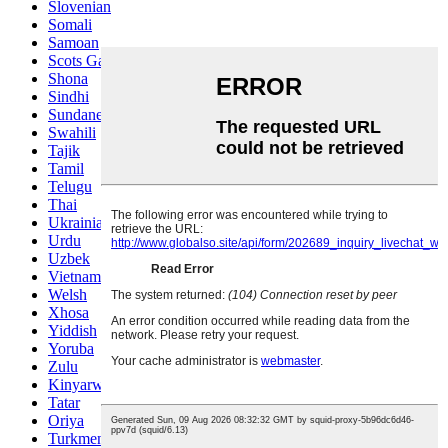
Slovenian
Somali
Samoan
Scots Gaelic
Shona
Sindhi
Sundanese
Swahili
Tajik
Tamil
Telugu
Thai
Ukrainian
Urdu
Uzbek
Vietnamese
Welsh
Xhosa
Yiddish
Yoruba
Zulu
Kinyarwanda
Tatar
Oriya
Turkmen