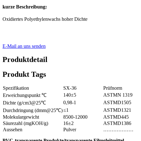
kurze Beschreibung:
Oxidiertes Polyethylenwachs hoher Dichte
E-Mail an uns senden
Produktdetail
Produkt Tags
Spezifikation
SX-36
Prüfnorm
140±5
ASTMN 1319
Erweichungspunkt ℃
0,98-1
ASTMD1505
Dichte (g/cm3@25℃
≤1
ASTMD1321
Durchdringung (dmm@25℃)
Molekulargewicht
8500-12000
ASTMD445
Säurezahl (mgKOH/g)
16±2
ASTMD1386
Aussehen
Pulver
………………
PVC-transparente Produkte/transparente Filmgleitmittel