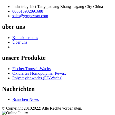
Industriegebiet Tangqiaotang Zhang Jiagang City China
008613932891688
sales@grppewax.com
über uns
Kontaktiere uns
Über uns
unsere Produkte
Fischer-Tropsch-Wachs
Oxidiertes Homopolymer-Pewax
Polyethylenwachs (PE-Wachs)
Nachrichten
Branchen-News
© Copyright 20102022: Alle Rechte vorbehalten.