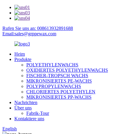
Rufen Sie uns an: 008613932891688
Email:sales@grppewax.com
Heim
Produkte
POLYETHYLENWACHS
OXIDIERTES POLYETHYLENWACHS
FISCHER-TROPSCH WACHS
MIKRONISIERTES PE-WACHS
POLYPROPYLENWACHS
CHLORIERTES POLYETHYLEN
MIKRONISIERTES PP-WACHS
Nachrichten
Über uns
Fabrik-Tour
Kontaktiere uns
English