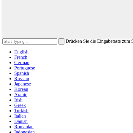
Drücken Sie die Eingabetaste zum
English
French
German
Portuguese
Spanish
Russian
Japanese
Korean
Arabic
Irish
Greek
Turkish
Italian
Danish
Romanian
Indonesian