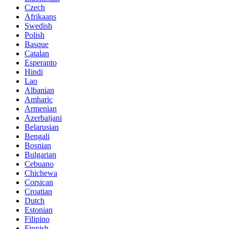
Czech
Afrikaans
Swedish
Polish
Basque
Catalan
Esperanto
Hindi
Lao
Albanian
Amharic
Armenian
Azerbaijani
Belarusian
Bengali
Bosnian
Bulgarian
Cebuano
Chichewa
Corsican
Croatian
Dutch
Estonian
Filipino
Finnish